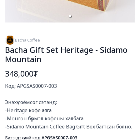
Bacha Coffee
Bacha Gift Set Heritage - Sidamo
Mountain
348,000₮
Богино тайлбар
Код: APGSAS0007-003

Энэхүү гоёмсог сэтэнд:

-Heritage кофе аяга

-Мөнгөн бүрмэл кофены халбага

-Sidamo Mountain Coffee Bag Gift Box багтсан болно.
Бүтээгдэхүүний код:
APGSAS0007-003